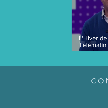
L'Hiver de
Télématin
CO