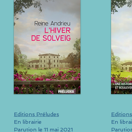
Editions Préludes
Edition
En librairie
En librai
Parution le
11 mai 202
1
Parution