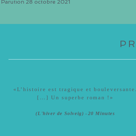
Parution 28 octobre 2021
P
«
L’histoire est tragique et bouleversante
[…] Un superbe roman !
»
(
L'hiver de Solveig)
-
20 Minutes