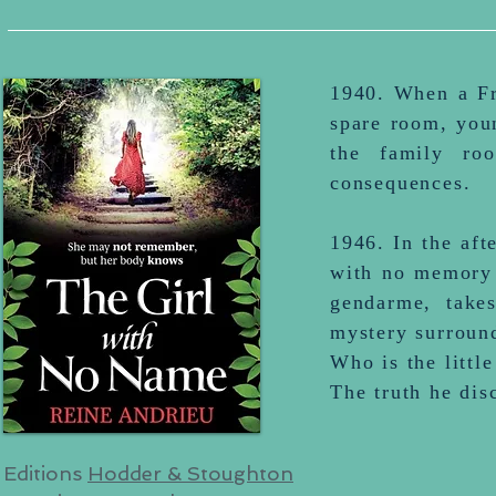
1940. When a Fr
spare room, you
the family roo
consequences.
1946. In the afte
with no memory 
gendarme, take
mystery surroun
Who is the littl
The truth he dis
Editions
Hodder & Stoughton