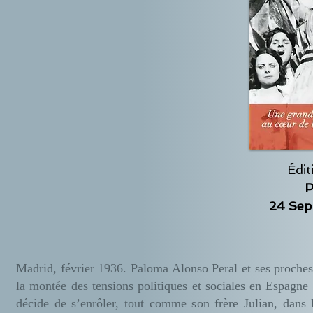
Édit
P
24 Sep
Madrid, février 1936. Paloma Alonso Peral et ses proches 
la montée des tensions politiques et sociales en Espagne a
décide de s’enrôler, tout comme son frère Julian, dans l