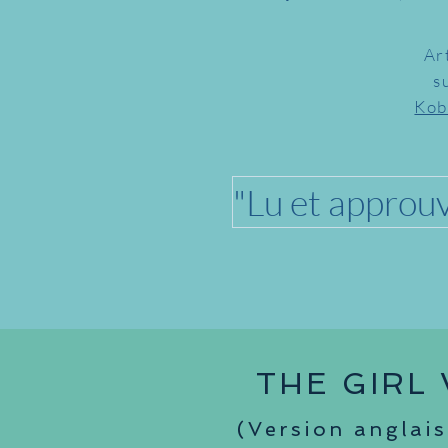
Ar
s
Kob
"Lu et approu
THE GIRL
(Version anglai