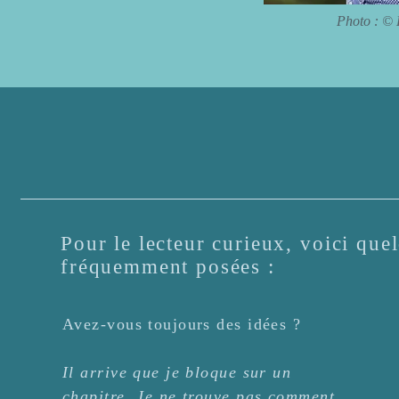
Photo : © 
Pour le lecteur curieux, voici que
fréquemment posées :
Avez-vous toujours des idées ?
Il arrive que je bloque sur un
chapitre. Je ne trouve pas comment